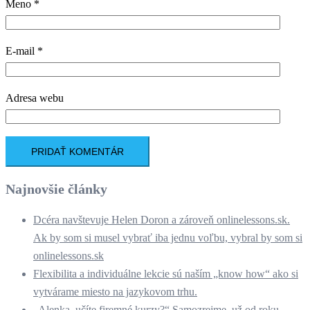
Meno
*
E-mail
*
Adresa webu
Najnovšie články
Dcéra navštevuje Helen Doron a zároveň onlinelessons.sk.
Ak by som si musel vybrať iba jednu voľbu, vybral by som si
onlinelessons.sk
Flexibilita a individuálne lekcie sú naším „know how“ ako si
vytvárame miesto na jazykovom trhu.
„Alenka, učíte firemné kurzy?“ Samozrejme, už od roku