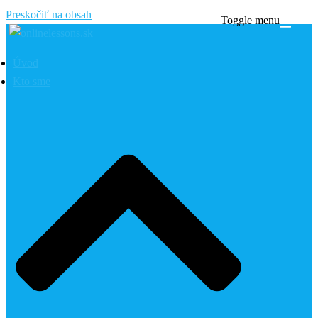
Preskočiť na obsah
Toggle menu
Úvod
Kto sme