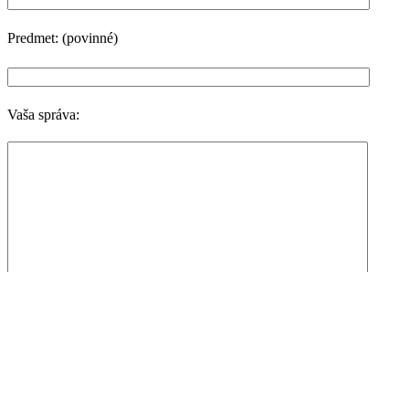
Predmet: (povinné)
Vaša správa:
Súhlasím so spracovaním osobných údajov