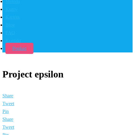
Metóda
Kurzy
Kariéra
Blog
FAQ
Kontakt
Poukaz
Project epsilon
Share
Tweet
Pin
Share
Tweet
Pin