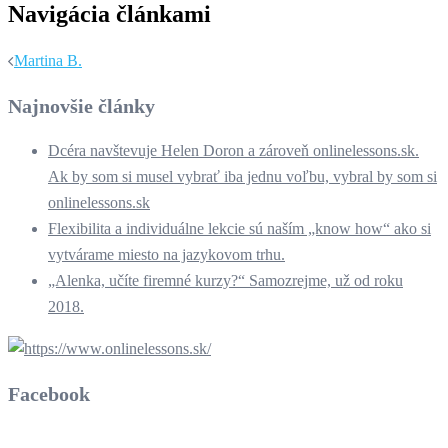
Navigácia článkami
Martina B.
Najnovšie články
Dcéra navštevuje Helen Doron a zároveň onlinelessons.sk.
Ak by som si musel vybrať iba jednu voľbu, vybral by som si
onlinelessons.sk
Flexibilita a individuálne lekcie sú naším „know how“ ako si
vytvárame miesto na jazykovom trhu.
„Alenka, učíte firemné kurzy?“ Samozrejme, už od roku
2018.
Facebook