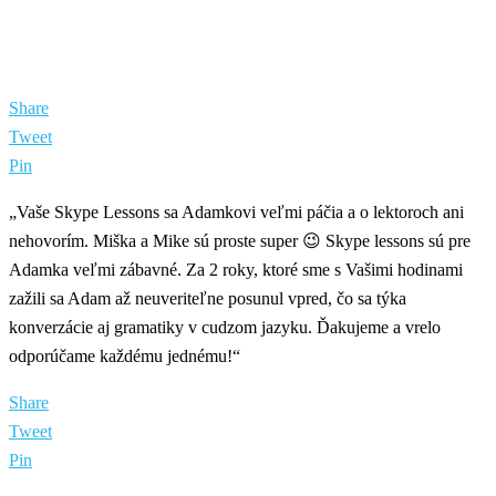
Share
Tweet
Pin
„Vaše Skype Lessons sa Adamkovi veľmi páčia a o lektoroch ani
nehovorím. Miška a Mike sú proste super 😉 Skype lessons sú pre
Adamka veľmi zábavné. Za 2 roky, ktoré sme s Vašimi hodinami
zažili sa Adam až neuveriteľne posunul vpred, čo sa týka
konverzácie aj gramatiky v cudzom jazyku. Ďakujeme a vrelo
odporúčame každému jednému!“
Share
Tweet
Pin