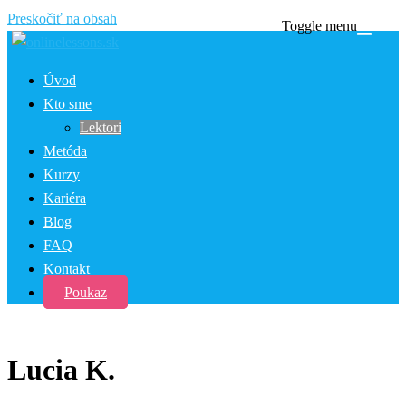
Preskočiť na obsah
Toggle menu
Úvod
Kto sme
Lektori
Metóda
Kurzy
Kariéra
Blog
FAQ
Kontakt
Poukaz
Lucia K.