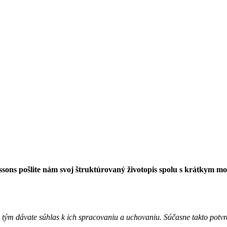
essons pošlite nám svoj štruktúrovaný životopis spolu s krátkym m
tým dávate súhlas k ich spracovaniu a uchovaniu. Súčasne takto potvr