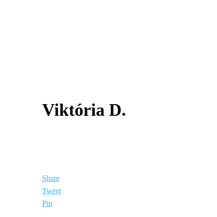
Viktória D.
Share
Tweet
Pin