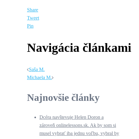
Share
Tweet
Pin
Navigácia článkami
Saša M.
Michaela M.
Najnovšie články
Dcéra navštevuje Helen Doron a
zároveň onlinelessons.sk. Ak by som si
musel vybrať iba jednu voľbu, vybral by