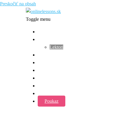
Preskočiť na obsah
Toggle menu
Úvod
Kto sme
Lektori
Metóda
Kurzy
Kariéra
Blog
FAQ
Kontakt
Poukaz