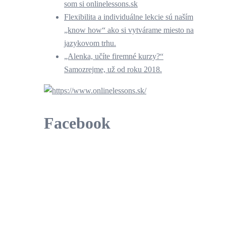
som si onlinelessons.sk
Flexibilita a individuálne lekcie sú naším
„know how“ ako si vytvárame miesto na
jazykovom trhu.
„Alenka, učíte firemné kurzy?“
Samozrejme, už od roku 2018.
Facebook